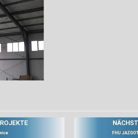
PROJEKTE
NÄCHST
wice
FHU JAZGOT 