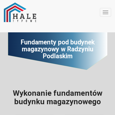
Toggl
Fundamenty pod budynek
magazynowy w Radzyniu
Podlaskim
Wykonanie fundamentów
budynku magazynowego